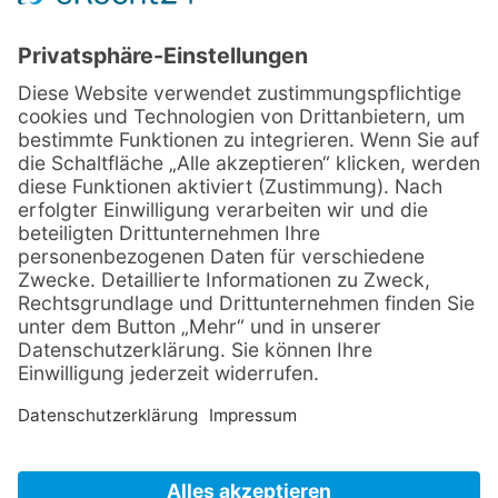
Angebot
Spezialisierungen
Über uns
Kontakt
Praxis für Physiotherapie (zugelassen für alle Kassen)
Im Stühlinger 5, 79423 Heitersheim
07634 6944242
info@physiotherapie-heitersheim.de
https://www.physiotherapie-heitersheim.de