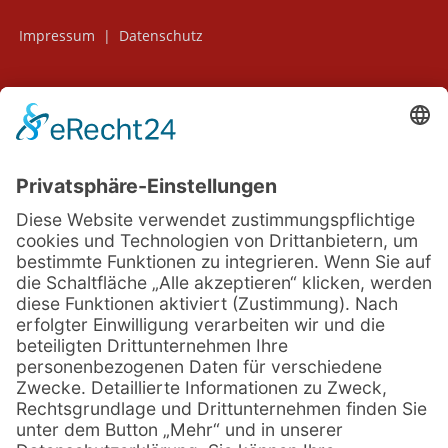
Impressum
|
Datenschutz
Home
Angebot
Spezialisierungen
Über uns
Kontakt
Praxis für Physiotherapie (zugelassen für alle Kassen)
Im Stühlinger 5, 79423 Heitersheim